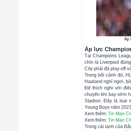
Áp 
Áp lực Champio
Tại Champions League
chín là Liverpool đún
City phải đá play-off 
Trong bối cảnh đó, H
Haaland nghỉ ngơi, bởi
Để thích nghi với điề
chuyển khi bay sớm h
Stadion. Đây là loại
Young Boys năm 2023,
Xem thêm:
Tin Man Ci
Xem thêm:
Tin Man Ci
Trong cái lạnh của Bắ