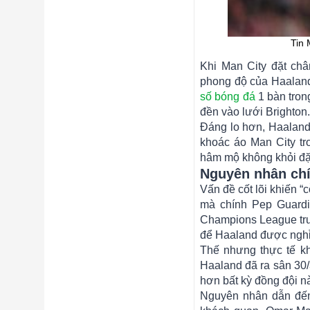
Tin 
Khi Man City đặt châ
phong độ của Haaland 
số bóng đá
1 bàn trong
đền vào lưới Brighton.
Đáng lo hơn, Haaland 
khoác áo Man City tr
hâm mộ không khỏi đặt 
Nguyên nhân chí
Vấn đề cốt lõi khiến “
mà chính Pep Guardi
Champions League trướ
để Haaland được nghỉ
Thế nhưng thực tế kh
Haaland đã ra sân 30/3
hơn bất kỳ đồng đội nà
Nguyên nhân dẫn đến 