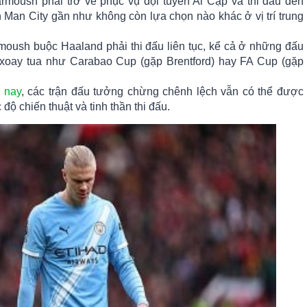
moush phải trở về phục vụ đội tuyển Ai Cập và thi đấu đến
Man City gần như không còn lựa chọn nào khác ở vị trí trung
oush buộc Haaland phải thi đấu liên tục, kể cả ở những đấu
xoay tua như Carabao Cup (gặp Brentford) hay FA Cup (gặp
 nay
, các trận đấu tưởng chừng chênh lệch vẫn có thể được
độ chiến thuật và tinh thần thi đấu.