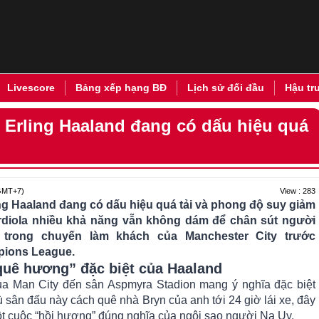
Livescore
Bảng xếp hạng BĐ
Lịch sử đối đầu
Hậu tr
: Erling Haaland đang có dấu hiệu quá
View : 283
GMT+7)
ing Haaland đang có dấu hiệu quá tải và phong độ suy giảm
rdiola nhiều khả năng vẫn không dám để chân sút người
trong chuyến làm khách của Manchester City trước
mpions League.
quê hương” đặc biệt của Haaland
a Man City đến sân Aspmyra Stadion mang ý nghĩa đặc biệt
ù sân đấu này cách quê nhà Bryn của anh tới 24 giờ lái xe, đây
 cuộc “hồi hương” đúng nghĩa của ngôi sao người Na Uy.