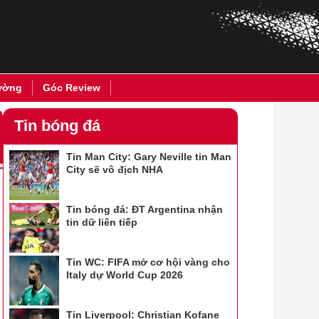
ường
Góc Review
Tin bóng đá
Tin Man City: Gary Neville tin Man
City sẽ vô địch NHA
Tin bóng đá: ĐT Argentina nhận
tin dữ liên tiếp
Tin WC: FIFA mở cơ hội vàng cho
Italy dự World Cup 2026
Tin Liverpool: Christian Kofane