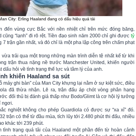
Man City: Erling Haaland đang có dấu hiệu quá tải
n đến vùng cực Bắc với nền nhiệt chỉ trên mức đóng băng,
cũng “lạnh” đi rõ rệt. Tiền đạo sinh năm 2000 chỉ ghi được
tỷ
 7 trận gần nhất, và đó chỉ là một pha lập công trên chấm phạt
vừa trải qua một trong những màn trình diễn tệ nhất kể từ khi
ong trận thua nặng nề trước Manchester United, khiến người
dấu hỏi về tình trạng thể lực và tâm lý của anh.
nh khiến Haaland sa sút
cỗ máy ghi bàn” của Man City khựng lại nằm ở sự kiệt sức, điều
ola đã thừa nhận. Lẽ ra, trận đấu áp chót vòng phân hạng
c đối thủ bị đánh giá thấp như Bodo/Glimt là cơ hội lý tưởng
 ngơi.
ắc nghiệt không cho phép Guardiola có được sự “xa xỉ” đó.
2 trận có thể từ đầu mùa, tích lũy tới 2.480 phút thi đấu, nhiều
o khác tới 239 phút.
tình trạng quá tải của Haaland một phần đến từ hoàn cảnh