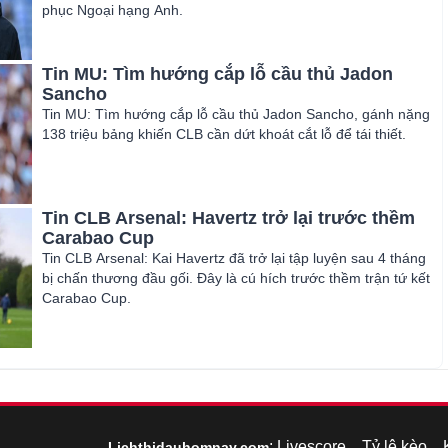
phục Ngoại hạng Anh.
Tin MU: Tìm hướng cắp lỗ cầu thủ Jadon
Sancho
Tin MU: Tìm hướng cắp lỗ cầu thủ Jadon Sancho, gánh nặng
138 triệu bảng khiến CLB cần dứt khoát cắt lỗ để tái thiết.
Tin CLB Arsenal: Havertz trở lại trước thềm
Carabao Cup
Tin CLB Arsenal: Kai Havertz đã trở lại tập luyện sau 4 tháng
bị chấn thương đầu gối. Đây là cú hích trước thềm trận tứ kết
Carabao Cup.
:
Livescore
Tỷ lệ kèo
Lichthidauhomnay.com
–
–