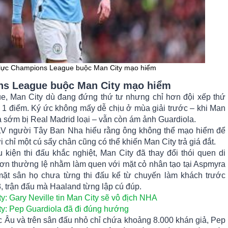
lực Champions League buộc Man City mạo hiểm
ns League buộc Man City mạo hiểm
, Man City dù đang đứng thứ tư nhưng chỉ hơn đội xếp thứ
g 1 điểm. Ký ức không mấy dễ chịu ở mùa giải trước – khi Man
và sớm bị Real Madrid loại – vẫn còn ám ảnh Guardiola.
LV người Tây Ban Nha hiểu rằng ông không thể mạo hiểm để
 chỉ một cú sẩy chân cũng có thể khiến Man City trả giá đắt.
u kiện thi đấu khắc nghiệt, Man City đã thay đổi thói quen di
ơn thường lệ nhằm làm quen với mặt cỏ nhân tạo tại Aspmyra
 mặt sân họ chưa từng thi đấu kể từ chuyến làm khách trước
 trận đấu mà Haaland từng lập cú đúp.
ty: Gary Neville tin Man City sẽ vô địch NHA
ty: Pep Guardiola đã đi đúng hướng
c Âu và trên sân đấu nhỏ chỉ chứa khoảng 8.000 khán giả, Pep