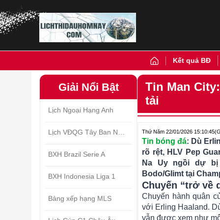
Kết quả BĐ
Tin Man City
Giải Nổi Bật
tải
Lịch Ngoại Hạng Anh
Lịch VĐQG Tây Ban Nha
Thứ Năm 22/01/2026 15:10:45
(
Tin bóng đá
: Dù Erl
rõ rệt, HLV Pep Gua
BXH Brazil Serie A
Na Uy ngồi dự bị 
Bodo/Glimt tại Cha
BXH Indonesia Liga 1
Chuyến “trở về 
Chuyến hành quân củ
Bảng xếp hạng MLS
với Erling Haaland. D
vẫn được xem như một