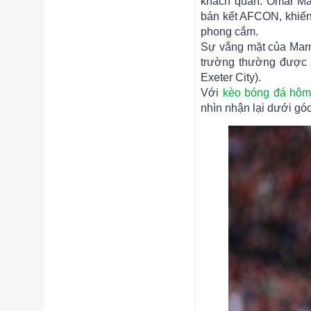
khách quan. Omar Mar
bán kết AFCON, khiến 
phong cắm.
Sự vắng mặt của Marm
trường thường được 
Exeter City).
Với
kèo bóng đá hôm
nhìn nhận lại dưới góc 