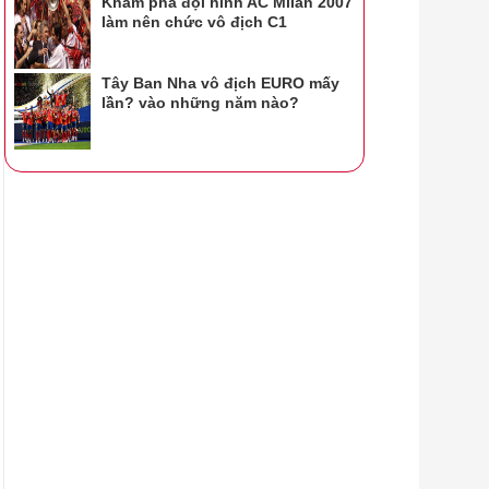
Khám phá đội hình AC Milan 2007
làm nên chức vô địch C1
Tây Ban Nha vô địch EURO mấy
lần? vào những năm nào?