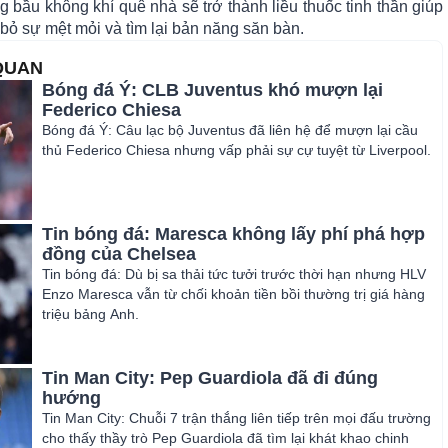
g bầu không khí quê nhà sẽ trở thành liều thuốc tinh thần giúp
 bỏ sự mệt mỏi và tìm lại bản năng săn bàn.
 QUAN
Bóng đá Ý: CLB Juventus khó mượn lại
Federico Chiesa
Bóng đá Ý: Câu lạc bộ Juventus đã liên hệ để mượn lại cầu
thủ Federico Chiesa nhưng vấp phải sự cự tuyệt từ Liverpool.
Tin bóng đá: Maresca không lấy phí phá hợp
đồng của Chelsea
Tin bóng đá: Dù bị sa thải tức tưởi trước thời hạn nhưng HLV
Enzo Maresca vẫn từ chối khoản tiền bồi thường trị giá hàng
triệu bảng Anh.
Tin Man City: Pep Guardiola đã đi đúng
hướng
Tin Man City: Chuỗi 7 trận thắng liên tiếp trên mọi đấu trường
cho thấy thầy trò Pep Guardiola đã tìm lại khát khao chinh