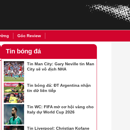
ường
Góc Review
Tin bóng đá
Tin Man City: Gary Neville tin Man
City sẽ vô địch NHA
Tin bóng đá: ĐT Argentina nhận
tin dữ liên tiếp
Tin WC: FIFA mở cơ hội vàng cho
Italy dự World Cup 2026
Tin Liverpool: Christian Kofane