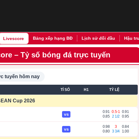
Bảng xếp hạng BĐ
Lịch sử đối đầu
Hậu tr
Livescore
ore – Tỷ số bóng đá trực tuyến
ực tuyến hôm nay
TỈ SỐ
H1
TỶ LỆ
SEAN Cup 2026
0.91
0.5-1
0.91
vs
0.85
2 1/2
0.95
0.98
3
0.84
vs
0.80
3 3/4
1.00