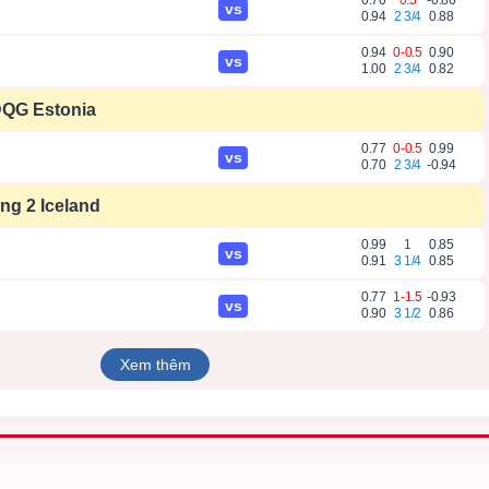
0.70
0.5
-0.86
vs
0.94
2 3/4
0.88
0.94
0-0.5
0.90
vs
1.00
2 3/4
0.82
ĐQG Estonia
0.77
0-0.5
0.99
vs
0.70
2 3/4
-0.94
ng 2 Iceland
0.99
1
0.85
vs
0.91
3 1/4
0.85
0.77
1-1.5
-0.93
vs
0.90
3 1/2
0.86
Xem thêm