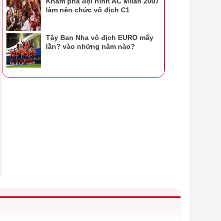
Khám phá đội hình AC Milan 2007
làm nên chức vô địch C1
Tây Ban Nha vô địch EURO mấy
lần? vào những năm nào?