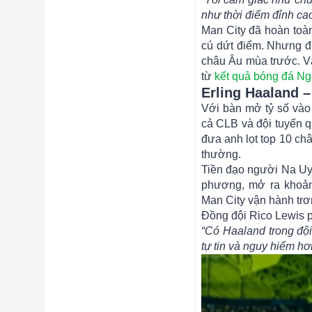
như thời điểm đỉnh cao
Man City đã hoàn toàn
cú dứt điểm. Nhưng đ
châu Âu mùa trước. Và 
từ
kết quả bóng đá Ng
Erling Haaland 
Với bàn mở tỷ số vào l
cả CLB và đội tuyển q
đưa anh lọt top 10 châ
thường.
Tiền đạo người Na Uy 
phương, mở ra khoảng
Man City vận hành trơn
Đồng đội Rico Lewis p
“Có Haaland trong đội
tự tin và nguy hiểm hơn