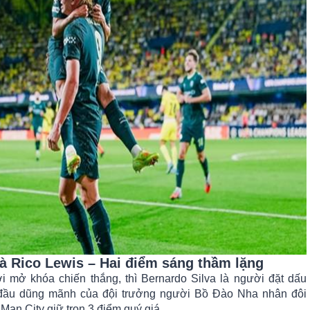
và Rico Lewis – Hai điểm sáng thầm lặng
 mở khóa chiến thắng, thì Bernardo Silva là người đặt dấu
đầu dũng mãnh của đội trưởng người Bồ Đào Nha nhân đôi
 Man City giữ trọn 3 điểm quý giá.