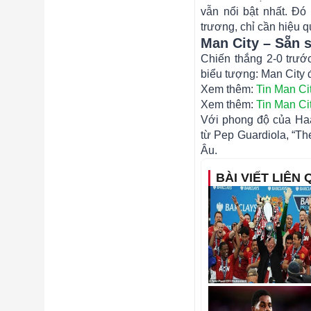
vẫn nổi bật nhất. Đó
trương, chỉ cần hiệu q
Man City – Sẵn 
Chiến thắng 2-0 trướ
biểu tượng: Man City đ
Xem thêm:
Tin Man Ci
Xem thêm:
Tin Man Ci
Với phong độ của Haa
từ Pep Guardiola, “Th
Âu.
BÀI VIẾT LIÊN