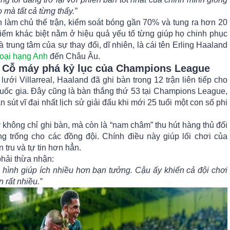
 mà tất cả từng thấy.”
 làm chủ thế trận, kiểm soát bóng gần 70% và tung ra hơn 20
iểm khác biệt nằm ở hiệu quả yếu tố từng giúp họ chinh phục
trung tâm của sự thay đổi, dĩ nhiên, là cái tên Erling Haaland
oại hạng Anh
đến Châu Âu.
– Cỗ máy phá kỷ lục của Champions League
ưới Villarreal, Haaland đã ghi bàn trong 12 trận liên tiếp cho
uốc gia. Đây cũng là bàn thắng thứ 53 tại Champions League,
n sút vĩ đại nhất lịch sử giải đấu khi mới 25 tuổi một con số phi
không chỉ ghi bàn, mà còn là “nam châm” thu hút hàng thủ đối
 trống cho các đồng đội. Chính điều này giúp lối chơi của
 tru và tự tin hơn hẳn.
hải thừa nhận:
 hình giúp ích nhiều hơn bạn tưởng. Cậu ấy khiến cả đội chơi
 rất nhiều.”