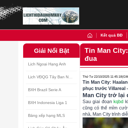
Kết quả BĐ
Tin Man City
Giải Nổi Bật
đua
Lịch Ngoại Hạng Anh
Lịch VĐQG Tây Ban Nha
Thứ Tư 22/10/2025 11:45:18
(GM
Tin Man City: Haalan
phục trước Villareal
BXH Brazil Serie A
Man City trở lại
Sau giai đoạn
kqbd
k
BXH Indonesia Liga 1
cũng có thể mỉm cười
nhà, Man City trình di
Bảng xếp hạng MLS