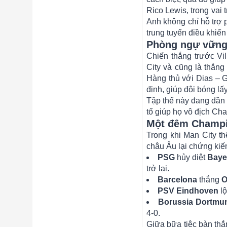
Rico Lewis, trong vai 
Anh không chỉ hỗ trợ 
trung tuyến điều khiến
Phòng ngự vững 
Chiến thắng trước Vil
City và cũng là thắng
Hàng thủ với Dias – G
định, giúp đội bóng lấ
Tập thể này đang dần 
tố giúp họ vô địch C
Một đêm Champi
Trong khi Man City th
châu Âu lại chứng ki
PSG
hủy diệt
Baye
trở lại.
Barcelona
thắng
O
PSV Eindhoven
lộ
Borussia Dortmu
4-0.
Giữa bữa tiệc bàn thắ