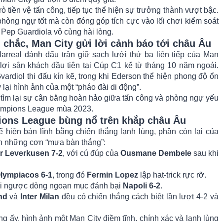
trò tiền vệ tấn công, tiếp tục thể hiện sự trưởng thành vượt bậc.
phòng ngự tốt mà còn đóng góp tích cực vào lối chơi kiểm soát
 Pep Guardiola vô cùng hài lòng.
chắc, Man City gửi lời cảnh báo tới châu Âu
larreal đánh dấu trận giữ sạch lưới thứ ba liên tiếp của Man
 lợi sân khách đầu tiên tại Cúp C1 kể từ tháng 10 năm ngoái.
vardiol thi đấu kín kẽ, trong khi Ederson thể hiện phong độ ổn
y lại hình ảnh của một “pháo đài di động”.
tìm lại sự cân bằng hoàn hảo giữa tấn công và phòng ngự yếu
hampions League mùa 2023.
ons League bùng nổ trên khắp châu Âu
ể hiện bản lĩnh bằng chiến thắng lạnh lùng, phần còn lại của
ến những cơn “mưa bàn thắng”:
r Leverkusen 7-2
, với cú đúp của
Ousmane Dembele
sau khi
lympiacos 6-1
, trong đó
Fermin Lopez
lập hat-trick rực rỡ.
i ngược dòng ngoạn mục đánh bại
Napoli 6-2
.
nd
và
Inter Milan
đều có chiến thắng cách biệt lần lượt 4-2 và
ng ấy, hình ảnh một Man City điềm tĩnh, chính xác và lạnh lùng