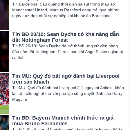
Tin Barcelona: Sau quãng thời gian sa sút trong màu áo
Manchester United, Marcus Rashford đang trải qua những
ngày tươi đẹp nhất sự nghiệp khi khoác áo Barcelona.
Tin BĐ 20/10: Sean Dyche có khả năng dẫn
dắt Nottingham Forest
Tin BĐ 20/10: Sean Dyche đã trở thành ứng cử viên hàng
đầu dẫn dắt Nottingham Forest sau khi Ange Postecoglou bị
sa thải.
Tin MU: Quỷ đỏ bất ngờ đánh bại Liverpool
trên sân khách
Tin MU: Quỷ đỏ đánh bại Liverpool 2-1 ngay tại Anfield, khép
lại trận cầu nghẹt thở với pha lập công quyết định của Harry
Maguire.
Tin BĐ: Bayern Munich chính thức ra giá
mua Bruno Fernandes
Tin BĐ: Khi Bayern Munich chuyển hướng khỏi Florian Wirtz