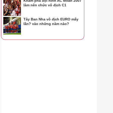
Khám phá đội hình AC Milan 2007
làm nên chức vô địch C1
Tây Ban Nha vô địch EURO mấy
lần? vào những năm nào?