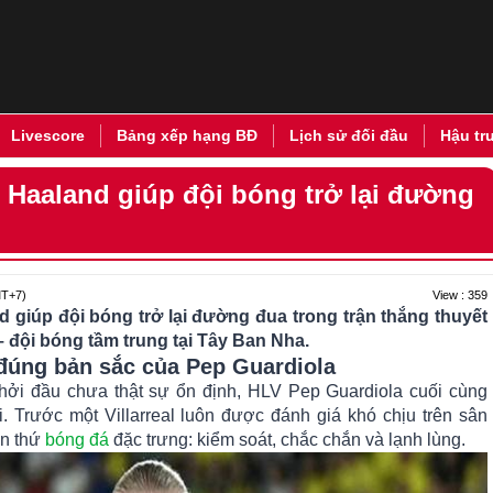
Livescore
Bảng xếp hạng BĐ
Lịch sử đối đầu
Hậu tr
: Haaland giúp đội bóng trở lại đường
View : 359
T+7)
d giúp đội bóng trở lại đường đua trong trận thắng thuyết
 – đội bóng tầm trung tại Tây Ban Nha.
 đúng bản sắc của Pep Guardiola
hởi đầu chưa thật sự ổn định, HLV Pep Guardiola cuối cùng
. Trước một Villarreal luôn được đánh giá khó chịu trên sân
ễn thứ
bóng đá
đặc trưng: kiểm soát, chắc chắn và lạnh lùng.