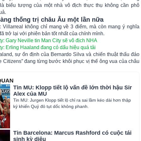
 là biểu tượng của một nhà vô địch thực thụ không cần phô
uả.
sàng thống trị châu Âu một lần nữa
c Villarreal không chỉ mang về 3 điểm, mà còn mang ý nghĩa
ã trở lại với phiên bản tốt nhất của chính mình.
ty: Gary Neville tin Man City sẽ vô địch NHA
ty: Erling Haaland đang có dấu hiệu quá tải
land, sự ổn định của Bernardo Silva và chiến thuật thấu đáo
e Citizens” đang từng bước khôi phục vị thế ông vua của châu
 QUAN
Tin MU: Klopp tiết lộ vấn đề lớn thời hậu Sir
Alex của MU
Tin MU: Jurgen Klopp tiết lộ chỉ ra sai lầm kéo dài hơn thập
kỷ khiến Quỷ đỏ tụt dốc không phanh.
Tin Barcelona: Marcus Rashford có cuộc tái
sinh kỳ diệu