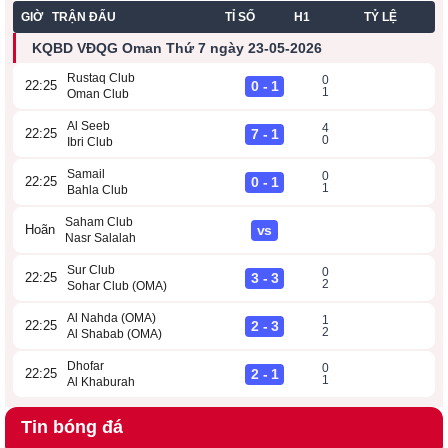
GIỜ
TRẬN ĐẤU
TỈ SỐ
H1
TỶ LỆ
KQBD VĐQG Oman Thứ 7 ngày 23-05-2026
Rustaq Club
0
0 - 1
22:25
1
Oman Club
Al Seeb
4
7 - 1
22:25
0
Ibri Club
Samail
0
0 - 1
22:25
1
Bahla Club
Saham Club
vs
Hoãn
Nasr Salalah
Sur Club
0
3 - 3
22:25
2
Sohar Club (OMA)
Al Nahda (OMA)
1
2 - 3
22:25
2
Al Shabab (OMA)
Dhofar
0
2 - 1
22:25
1
Al Khaburah
Tin bóng đá