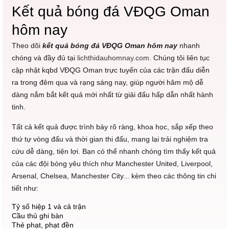
Kết quả bóng đá VĐQG Oman
hôm nay
Theo dõi
kết quả bóng đá VĐQG Oman hôm nay
nhanh
chóng và đầy đủ tại
lichthidauhomnay.com
. Chúng tôi liên tục
cập nhật kqbd VĐQG Oman trực tuyến của các trận đấu diễn
ra trong đêm qua và rạng sáng nay, giúp người hâm mộ dễ
dàng nắm bắt kết quả mới nhất từ giải đấu hấp dẫn nhất hành
tinh.
Tất cả kết quả được trình bày rõ ràng, khoa học, sắp xếp theo
thứ tự vòng đấu và thời gian thi đấu, mang lại trải nghiệm tra
cứu dễ dàng, tiện lợi. Bạn có thể nhanh chóng tìm thấy kết quả
của các đội bóng yêu thích như Manchester United, Liverpool,
Arsenal, Chelsea, Manchester City... kèm theo các thông tin chi
tiết như:
Tỷ số hiệp 1 và cả trận
Cầu thủ ghi bàn
Thẻ phạt, phạt đền