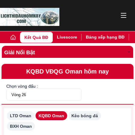
Livescore
Bảng xếp hạng BĐ
Kết Quả BĐ
Giải Nổi Bật
KQBD VĐQG Oman hôm nay
Chọn vòng đấu :
LTD Oman
KQBD Oman
Kèo bóng đá
BXH Oman