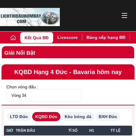
Livescore
Bảng xếp hạng BĐ
Kết Quả BĐ
Giải Nổi Bật
KQBD Hạng 4 Đức - Bavaria hôm nay
Chọn vòng đấu :
LTD Đức
KQBD Đức
Kèo bóng đá
BXH Đức
GIỜ
TRẬN ĐẤU
TỈ SỐ
H1
TỶ LỆ