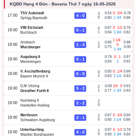
KQBD Hạng 4 Đức - Bavaria Thứ 7 ngày 16-05-2026
TSV Aubstadt
0.54
0 : 3/4
-0.78
3
4 - 0
17:00
0
0.80
2 3/4
0.96
SpVgg Bayreuth
VfB Eichstatt
0.97
0 : 1/2
0.79
0
0 - 1
19:00
1
0.94
3 3/4
0.82
Buchbach
1 1/4 :
Ansbach
0.86
0.98
1
1 - 4
19:00
0
2
0.75
-0.93
Wurzburger
3 3/4
Augsburg II
0.79
0 : 1
0.97
0 - 1
19:00
0.84
3
0.92
Memmingen
V. Aschaffenburg
0.85
0 : 1/4
0.99
0
0 - 5
19:00
2
0.83
3 1/4
0.93
Bayern Munich II
DJK Vilzing
-0.93
1/4 : 0
0.63
2
5 - 2
19:00
1
0.77
2 3/4
0.93
Greuther Furth II
Nurnberg II
2
2 - 2
19:00
0
Hankofen-Hailing
Illertissen
0.87
0 : 3/4
0.89
2
2 - 1
19:00
0
0.90
3 1/4
0.86
Schwaben Augsburg
Unterhaching
0.97
0 : 1/2
0.79
1
4 - 0
19:00
0
0.90
3 3/4
0.80
Wacker Burghausen