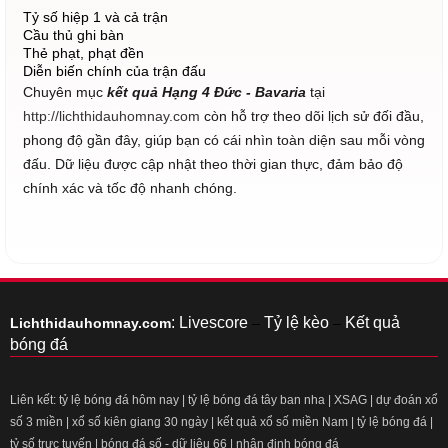
Tỷ số hiệp 1 và cả trận
Cầu thủ ghi bàn
Thẻ phạt, phạt đền
Diễn biến chính của trận đấu
Chuyên mục
kết quả Hạng 4 Đức - Bavaria
tại
http://lichthidauhomnay.com
còn hỗ trợ theo dõi lịch sử đối đầu,
phong độ gần đây, giúp bạn có cái nhìn toàn diện sau mỗi vòng
đấu. Dữ liệu được cập nhật theo thời gian thực, đảm bảo độ
chính xác và tốc độ nhanh chóng.
:
Livescore
Tỷ lệ kèo
Kết quả
Lichthidauhomnay.com
–
–
bóng đá
Liên kết:
tỷ lệ bóng đá hôm nay
|
tỷ lệ bóng đá tây ban nha
|
XSAG
|
dự đoán xổ
số 3 miền
|
xổ số kiên giang 30 ngày
|
kết quả xổ số miền Nam
|
tỷ lệ bóng đá
|
tỷ số trực tuyến
|
bóng đá số - dữ liệu 66
|
nhận định bóng đá