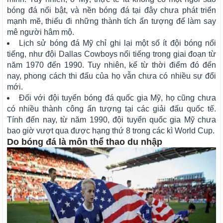
bóng đá nổi bật, và nền bóng đá tại đây chưa phát triển
mạnh mẽ, thiếu đi những thành tích ấn tượng để làm say
mê người hâm mộ.
Lịch sử bóng đá Mỹ chỉ ghi lại một số ít đội bóng nổi
tiếng, như đội Dallas Cowboys nổi tiếng trong giai đoạn từ
năm 1970 đến 1990. Tuy nhiên, kể từ thời điểm đó đến
nay, phong cách thi đấu của họ vẫn chưa có nhiều sự đổi
mới.
Đối với đội tuyển bóng đá quốc gia Mỹ, họ cũng chưa
có nhiều thành công ấn tượng tại các giải đấu quốc tế.
Tính đến nay, từ năm 1990, đội tuyển quốc gia Mỹ chưa
bao giờ vượt qua được hạng thứ 8 trong các kì World Cup.
Do bóng đá là môn thể thao du nhập