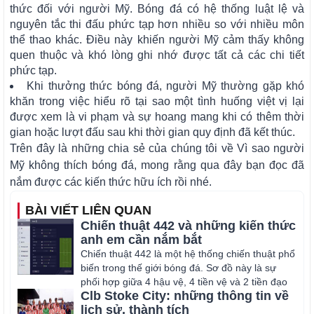
thức đối với người Mỹ. Bóng đá có hệ thống luật lệ và
nguyên tắc thi đấu phức tạp hơn nhiều so với nhiều môn
thể thao khác. Điều này khiến người Mỹ cảm thấy không
quen thuộc và khó lòng ghi nhớ được tất cả các chi tiết
phức tạp.
Khi thưởng thức bóng đá, người Mỹ thường gặp khó
khăn trong việc hiểu rõ tại sao một tình huống việt vị lại
được xem là vi phạm và sự hoang mang khi có thêm thời
gian hoặc lượt đấu sau khi thời gian quy định đã kết thúc.
Trên đây là những chia sẻ của chúng tôi về Vì sao người
Mỹ không thích bóng đá, mong rằng qua đây bạn đọc đã
nắm được các kiến thức hữu ích rồi nhé.
BÀI VIẾT LIÊN QUAN
Chiến thuật 442 và những kiến thức
anh em cần nắm bắt
Chiến thuật 442 là một hệ thống chiến thuật phổ
biến trong thế giới bóng đá. Sơ đồ này là sự
phối hợp giữa 4 hậu vệ, 4 tiền vệ và 2 tiền đạo
Clb Stoke City: những thông tin về
lịch sử, thành tích