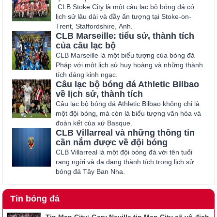
CLB Stoke City là một câu lạc bộ bóng đá có
lịch sử lâu dài và đầy ấn tượng tại Stoke-on-
Trent, Staffordshire, Anh.
CLB Marseille: tiểu sử, thành tích
của câu lạc bộ
CLB Marseille là một biểu tượng của bóng đá
Pháp với một lịch sử huy hoàng và những thành
tích đáng kinh ngạc.
Câu lạc bộ bóng đá Athletic Bilbao
về lịch sử, thành tích
Câu lạc bộ bóng đá Athletic Bilbao không chỉ là
một đội bóng, mà còn là biểu tượng văn hóa và
đoàn kết của xứ Basque.
CLB Villarreal và những thông tin
cần nắm được về đội bóng
CLB Villarreal là một đội bóng đá với tên tuổi
rạng ngời và đa dạng thành tích trong lịch sử
bóng đá Tây Ban Nha.
Tin bóng đá