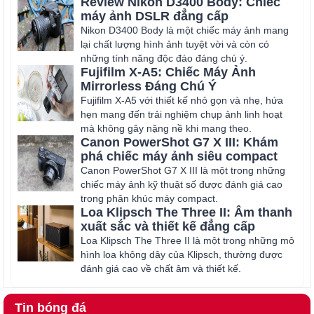
Review Nikon D3400 Body: Chiếc
ngày.
máy ảnh DSLR đẳng cấp
Nikon D3400 Body là một chiếc máy ảnh mang
lại chất lượng hình ảnh tuyệt vời và còn có
những tính năng độc đáo đáng chú ý.
Fujifilm X-A5: Chiếc Máy Ảnh
Mirrorless Đáng Chú Ý
Fujifilm X-A5 với thiết kế nhỏ gọn và nhẹ, hứa
hẹn mang đến trải nghiệm chụp ảnh linh hoạt
mà không gây nặng nề khi mang theo.
Canon PowerShot G7 X III: Khám
phá chiếc máy ảnh siêu compact
Canon PowerShot G7 X III là một trong những
chiếc máy ảnh kỹ thuật số được đánh giá cao
trong phân khúc máy compact.
Loa Klipsch The Three II: Âm thanh
xuất sắc và thiết kế đẳng cấp
Loa Klipsch The Three II là một trong những mô
hình loa không dây của Klipsch, thường được
đánh giá cao về chất âm và thiết kế.
Tin bóng đá