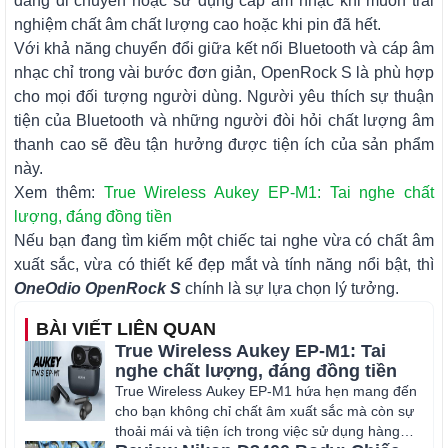
đang di chuyển hoặc sử dụng cáp âm nhạc khi muốn trải
nghiệm chất âm chất lượng cao hoặc khi pin đã hết.
Với khả năng chuyển đổi giữa kết nối Bluetooth và cáp âm
nhạc chỉ trong vài bước đơn giản, OpenRock S là phù hợp
cho mọi đối tượng người dùng. Người yêu thích sự thuận
tiện của Bluetooth và những người đòi hỏi chất lượng âm
thanh cao sẽ đều tận hưởng được tiện ích của sản phẩm
này.
Xem thêm:
True Wireless Aukey EP-M1: Tai nghe chất
lượng, đáng đồng tiền
Nếu bạn đang tìm kiếm một chiếc tai nghe vừa có chất âm
xuất sắc, vừa có thiết kế đẹp mắt và tính năng nổi bật, thì
OneOdio OpenRock S
chính là sự lựa chọn lý tưởng.
BÀI VIẾT LIÊN QUAN
True Wireless Aukey EP-M1: Tai
nghe chất lượng, đáng đồng tiền
True Wireless Aukey EP-M1 hứa hẹn mang đến
cho bạn không chỉ chất âm xuất sắc mà còn sự
thoải mái và tiện ích trong việc sử dụng hàng