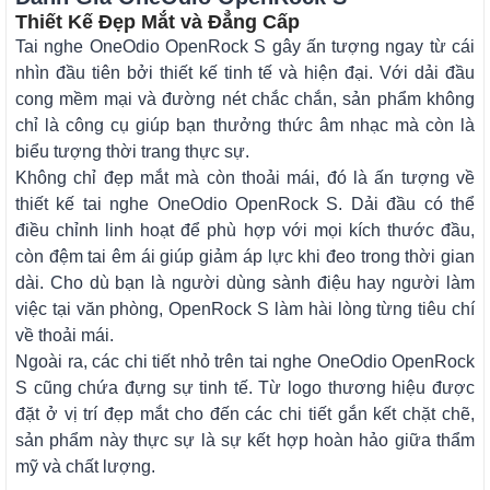
Thiết Kế Đẹp Mắt và Đẳng Cấp
Tai nghe OneOdio OpenRock S gây ấn tượng ngay từ cái
nhìn đầu tiên bởi thiết kế tinh tế và hiện đại. Với dải đầu
cong mềm mại và đường nét chắc chắn, sản phẩm không
chỉ là công cụ giúp bạn thưởng thức âm nhạc mà còn là
biểu tượng thời trang thực sự.
Không chỉ đẹp mắt mà còn thoải mái, đó là ấn tượng về
thiết kế tai nghe OneOdio OpenRock S. Dải đầu có thể
điều chỉnh linh hoạt để phù hợp với mọi kích thước đầu,
còn đệm tai êm ái giúp giảm áp lực khi đeo trong thời gian
dài. Cho dù bạn là người dùng sành điệu hay người làm
việc tại văn phòng, OpenRock S làm hài lòng từng tiêu chí
về thoải mái.
Ngoài ra, các chi tiết nhỏ trên tai nghe OneOdio OpenRock
S cũng chứa đựng sự tinh tế. Từ logo thương hiệu được
đặt ở vị trí đẹp mắt cho đến các chi tiết gắn kết chặt chẽ,
sản phẩm này thực sự là sự kết hợp hoàn hảo giữa thẩm
mỹ và chất lượng.