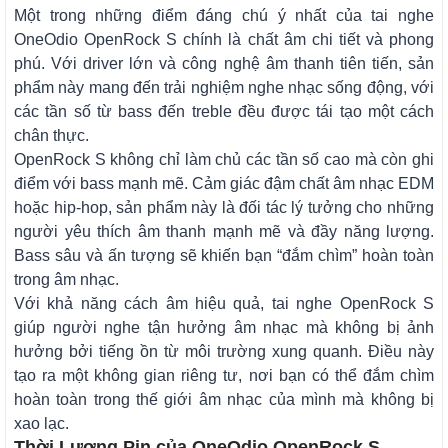
Một trong những điểm đáng chú ý nhất của tai nghe
OneOdio OpenRock S chính là chất âm chi tiết và phong
phú. Với driver lớn và công nghệ âm thanh tiên tiến, sản
phẩm này mang đến trải nghiệm nghe nhạc sống động, với
các tần số từ bass đến treble đều được tái tạo một cách
chân thực.
OpenRock S không chỉ làm chủ các tần số cao mà còn ghi
điểm với bass mạnh mẽ. Cảm giác đậm chất âm nhạc EDM
hoặc hip-hop, sản phẩm này là đối tác lý tưởng cho những
người yêu thích âm thanh mạnh mẽ và đầy năng lượng.
Bass sâu và ấn tượng sẽ khiến bạn “đắm chìm” hoàn toàn
trong âm nhạc.
Với khả năng cách âm hiệu quả, tai nghe OpenRock S
giúp người nghe tận hưởng âm nhạc mà không bị ảnh
hưởng bởi tiếng ồn từ môi trường xung quanh. Điều này
tạo ra một không gian riêng tư, nơi bạn có thể đắm chìm
hoàn toàn trong thế giới âm nhạc của mình mà không bị
xao lạc.
Thời Lượng Pin của OneOdio OpenRock S