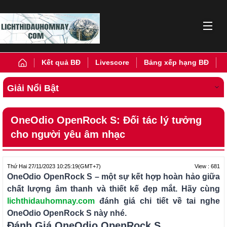
Kết quả BĐ
Livescore
Bảng xếp hạng BĐ
Giải Nổi Bật
OneOdio OpenRock S: Đối tác lý tưởng
cho người yêu âm nhạc
View : 681
Thứ Hai 27/11/2023 10:25:19
(GMT+7)
OneOdio OpenRock S – một sự kết hợp hoàn hảo giữa
chất lượng âm thanh và thiết kế đẹp mắt. Hãy cùng
lichthidauhomnay.com
đánh giá chi tiết về tai nghe
OneOdio OpenRock S này nhé.
Đánh Giá OneOdio OpenRock S