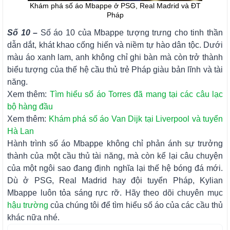
Khám phá số áo Mbappe ở PSG, Real Madrid và ĐT
Pháp
Số 10 –
Số áo 10 của Mbappe tượng trưng cho tinh thần
dẫn dắt, khát khao cống hiến và niềm tự hào dân tộc. Dưới
màu áo xanh lam, anh không chỉ ghi bàn mà còn trở thành
biểu tượng của thế hệ cầu thủ trẻ Pháp giàu bản lĩnh và tài
năng.
Xem thêm:
Tìm hiểu số áo Torres đã mang tại các câu lạc
bộ hàng đầu
Xem thêm:
Khám phá số áo Van Dijk tại Liverpool và tuyển
Hà Lan
Hành trình số áo Mbappe không chỉ phản ánh sự trưởng
thành của một cầu thủ tài năng, mà còn kể lại câu chuyện
của một ngôi sao đang định nghĩa lại thế hệ bóng đá mới.
Dù ở PSG, Real Madrid hay đội tuyển Pháp, Kylian
Mbappe luôn tỏa sáng rực rỡ. Hãy theo dõi chuyên mục
hậu trường
của chúng tôi để tìm hiểu số áo của các cầu thủ
khác nữa nhé.