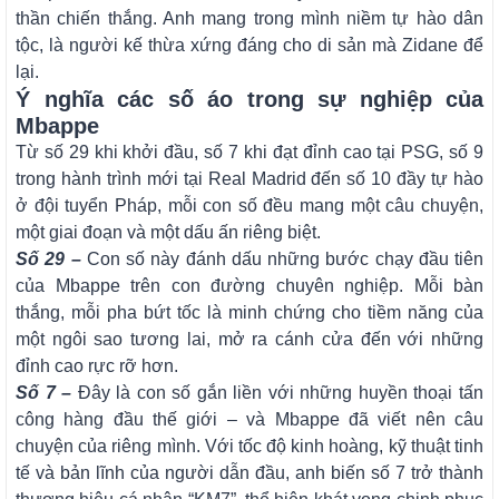
thần chiến thắng. Anh mang trong mình niềm tự hào dân
tộc, là người kế thừa xứng đáng cho di sản mà Zidane để
lại.
Ý nghĩa các số áo trong sự nghiệp của
Mbappe
Từ số 29 khi khởi đầu, số 7 khi đạt đỉnh cao tại PSG, số 9
trong hành trình mới tại Real Madrid đến số 10 đầy tự hào
ở đội tuyển Pháp, mỗi con số đều mang một câu chuyện,
một giai đoạn và một dấu ấn riêng biệt.
Số 29 –
Con số này đánh dấu những bước chạy đầu tiên
của Mbappe trên con đường chuyên nghiệp. Mỗi bàn
thắng, mỗi pha bứt tốc là minh chứng cho tiềm năng của
một ngôi sao tương lai, mở ra cánh cửa đến với những
đỉnh cao rực rỡ hơn.
Số 7 –
Đây là con số gắn liền với những huyền thoại tấn
công hàng đầu thế giới – và Mbappe đã viết nên câu
chuyện của riêng mình. Với tốc độ kinh hoàng, kỹ thuật tinh
tế và bản lĩnh của người dẫn đầu, anh biến số 7 trở thành