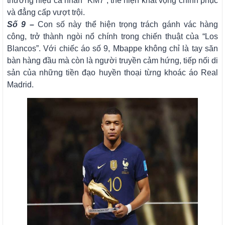
thương hiệu cá nhân “KM7”, thể hiện khát vọng chinh phục
và đẳng cấp vượt trội.
Số 9 –
Con số này thể hiện trọng trách gánh vác hàng
công, trở thành ngòi nổ chính trong chiến thuật của “Los
Blancos”. Với chiếc áo số 9, Mbappe không chỉ là tay săn
bàn hàng đầu mà còn là người truyền cảm hứng, tiếp nối di
sản của những tiền đạo huyền thoại từng khoác áo Real
Madrid.