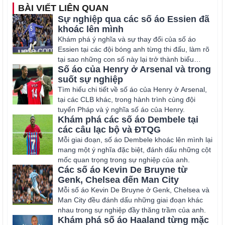
BÀI VIẾT LIÊN QUAN
Sự nghiệp qua các số áo Essien đã
khoác lên mình
Khám phá ý nghĩa và sự thay đổi của số áo
Essien tại các đội bóng anh từng thi đấu, làm rõ
tại sao những con số này lại trở thành biểu
Số áo của Henry ở Arsenal và trong
tượng
suốt sự nghiệp
Tìm hiểu chi tiết về số áo của Henry ở Arsenal,
tại các CLB khác, trong hành trình cùng đội
tuyển Pháp và ý nghĩa số áo của Henry.
Khám phá các số áo Dembele tại
các câu lạc bộ và ĐTQG
Mỗi giai đoạn, số áo Dembele khoác lên mình lại
mang một ý nghĩa đặc biệt, đánh dấu những cột
mốc quan trọng trong sự nghiệp của anh.
Các số áo Kevin De Bruyne từ
Genk, Chelsea đến Man City
Mỗi số áo Kevin De Bruyne ở Genk, Chelsea và
Man City đều đánh dấu những giai đoạn khác
nhau trong sự nghiệp đầy thăng trầm của anh.
Khám phá số áo Haaland từng mặc