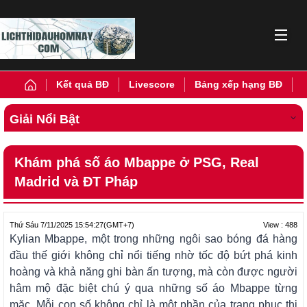
Kết quả BĐ
Livescore
Bảng xếp hạng BĐ
Giải Nổi Bật
Khám phá số áo Mbappe ở PSG, Real
Madrid và ĐT Pháp
View : 488
Thứ Sáu 7/11/2025 15:54:27
(GMT+7)
Kylian Mbappe, một trong những ngôi sao bóng đá hàng
đầu thế giới không chỉ nổi tiếng nhờ tốc độ bứt phá kinh
hoàng và khả năng ghi bàn ấn tượng, mà còn được người
hâm mộ đặc biệt chú ý qua những số áo Mbappe từng
mặc. Mỗi con số không chỉ là một phần của trang phục thi