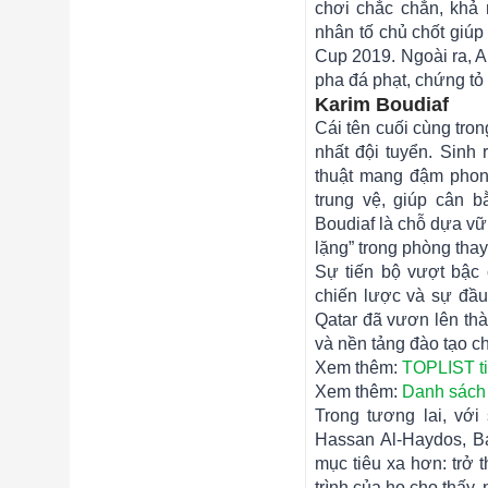
chơi chắc chắn, khả
nhân tố chủ chốt giúp 
Cup 2019. Ngoài ra, 
pha đá phạt, chứng tỏ 
Karim Boudiaf
Cái tên cuối cùng tro
nhất đội tuyển. Sinh 
thuật mang đậm phong 
trung vệ, giúp cân b
Boudiaf là chỗ dựa vữ
lặng” trong phòng thay
Sự tiến bộ vượt bậc
chiến lược và sự đầu
Qatar đã vươn lên th
và nền tảng đào tạo c
Xem thêm:
TOPLIST ti
Xem thêm:
Danh sách 
Trong tương lai, với
Hassan Al-Haydos, Ba
mục tiêu xa hơn: trở
trình của họ cho thấy