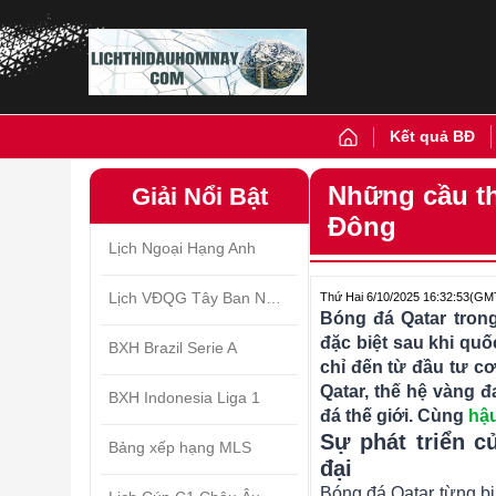
Kết quả BĐ
Những cầu th
Giải Nổi Bật
Đông
Lịch Ngoại Hạng Anh
Lịch VĐQG Tây Ban Nha
Thứ Hai 6/10/2025 16:32:53
(GM
Bóng đá Qatar tro
đặc biệt sau khi qu
BXH Brazil Serie A
chỉ đến từ đầu tư c
Qatar, thế hệ vàng 
BXH Indonesia Liga 1
đá thế giới. Cùng
hậ
Sự phát triển c
Bảng xếp hạng MLS
đại
Bóng đá Qatar từng bị