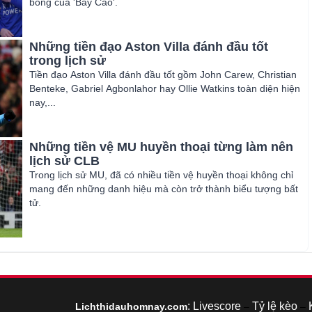
bóng của 'Bầy Cáo'.
Những tiền đạo Aston Villa đánh đầu tốt
trong lịch sử
Tiền đạo Aston Villa đánh đầu tốt gồm John Carew, Christian
Benteke, Gabriel Agbonlahor hay Ollie Watkins toàn diện hiện
nay,...
Những tiền vệ MU huyền thoại từng làm nên
lịch sử CLB
Trong lịch sử MU, đã có nhiều tiền vệ huyền thoại không chỉ
mang đến những danh hiệu mà còn trở thành biểu tượng bất
tử.
:
Livescore
Tỷ lệ kèo
Lichthidauhomnay.com
–
–