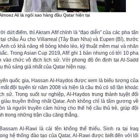
Almoez Ali là ngôi sao hàng đầu Qatar hiện tại
i dứt điểm, thì Akram Afif chính là “đạo diễn” của các pha tấn
u tại châu Âu cho Villarreal (Tây Ban Nha) và Eupen (Bỉ), trước
. Anh có khả năng rê bóng khéo léo, kỹ thuật mềm mại và nhãn
 sắc. Trong Asian Cup 2019, Afif ghi 1 bàn nhưng có tới 10 pha
n vào chức vô địch lịch sử. Với phong độ ổn định tại Al-Sadd
ầu thủ sáng giá nhất của Qatar hiện nay.
tuyển quốc gia, Hassan Al-Haydos được xem là biểu tượng của
 mắt đội tuyển từ năm 2008 và hiện là cầu thủ có số lần khoác
ịch sử. Trong suốt sự nghiệp, Al-Haydos trung thành tuyệt đối
 giàu truyền thống nhất Qatar. Anh không chỉ là tấm gương về
còn là người truyền cảm hứng cho thế hệ cầu thủ trẻ, giúp đội
nh trong những trận cầu căng thẳng.
ssam Al-Rawi là cái tên không thể thiếu. Sinh ra tại Iraq
ong hệ thống đào tạo của Qatar, Al-Rawi được biết đến với lối