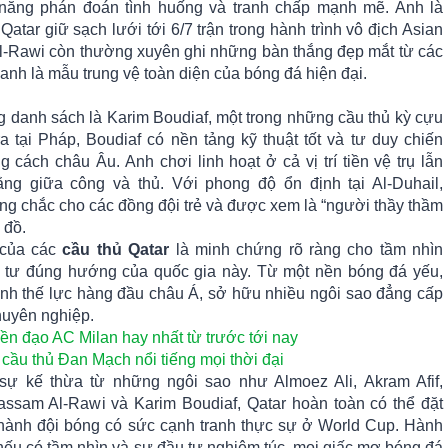
 năng phán đoán tình huống và tranh chấp mạnh mẽ. Anh là
Qatar giữ sạch lưới tới 6/7 trận trong hành trình vô địch Asian
Al-Rawi còn thường xuyên ghi những bàn thắng đẹp mắt từ các
anh là mẫu trung vệ toàn diện của bóng đá hiện đại.
ng danh sách là Karim Boudiaf, một trong những cầu thủ kỳ cựu
ra tại Pháp, Boudiaf có nền tảng kỹ thuật tốt và tư duy chiến
cách châu Âu. Anh chơi linh hoạt ở cả vị trí tiền vệ trụ lẫn
ằng giữa công và thủ. Với phong độ ổn định tại Al-Duhail,
ng chắc cho các đồng đội trẻ và được xem là “người thầy thầm
 đồ.
 của các
cầu thủ Qatar
là minh chứng rõ ràng cho tầm nhìn
 tư đúng hướng của quốc gia này. Từ một nền bóng đá yếu,
ành thế lực hàng đầu châu Á, sở hữu nhiều ngôi sao đẳng cấp
huyên nghiệp.
ền đạo AC Milan hay nhất từ trước tới nay
cầu thủ Đan Mạch nổi tiếng mọi thời đại
 sự kế thừa từ những ngôi sao như Almoez Ali, Akram Afif,
ssam Al-Rawi và Karim Boudiaf, Qatar hoàn toàn có thể đặt
 thành đội bóng có sức cạnh tranh thực sự ở World Cup. Hành
, nếu có tầm nhìn và sự đầu tư nghiêm túc, mọi giấc mơ bóng đá