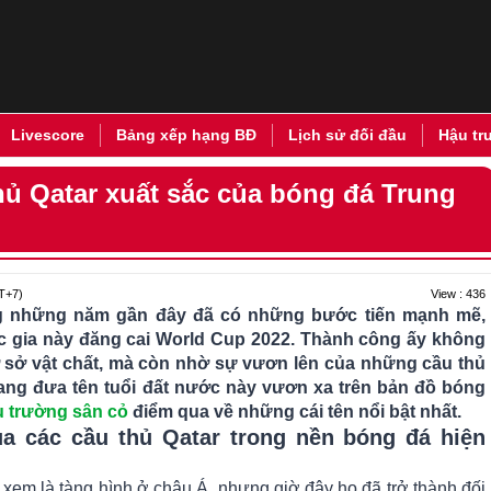
Livescore
Bảng xếp hạng BĐ
Lịch sử đối đầu
Hậu tr
ủ Qatar xuất sắc của bóng đá Trung
View : 436
T+7)
ng những năm gần đây đã có những bước tiến mạnh mẽ,
ốc gia này đăng cai World Cup 2022. Thành công ấy không
ơ sở vật chất, mà còn nhờ sự vươn lên của những cầu thủ
đang đưa tên tuổi đất nước này vươn xa trên bản đồ bóng
u trường sân cỏ
điểm qua về những cái tên nổi bật nhất.
ủa các cầu thủ Qatar trong nền bóng đá hiện
 xem là tàng hình ở châu Á, nhưng giờ đây họ đã trở thành đối