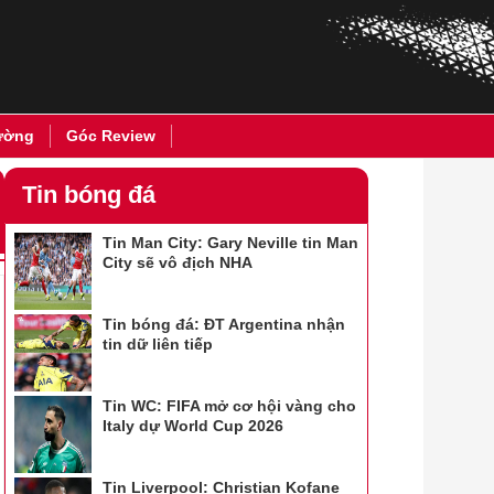
ường
Góc Review
Tin bóng đá
Tin Man City: Gary Neville tin Man
City sẽ vô địch NHA
Tin bóng đá: ĐT Argentina nhận
tin dữ liên tiếp
Tin WC: FIFA mở cơ hội vàng cho
Italy dự World Cup 2026
Tin Liverpool: Christian Kofane