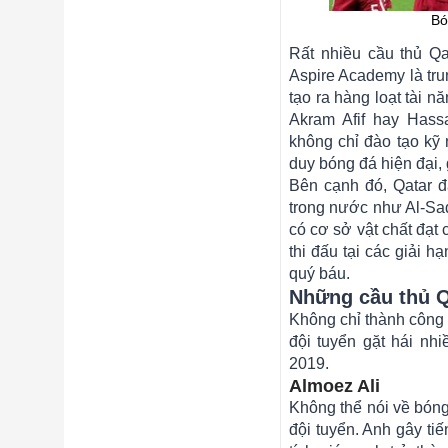
Bó
Rất nhiều cầu thủ Qa
Aspire Academy là tru
tạo ra hàng loạt tài n
Akram Afif hay Hass
không chỉ đào tạo kỹ 
duy bóng đá hiện đại, g
Bên cạnh đó, Qatar 
trong nước như Al-Sa
có cơ sở vật chất đạt
thi đấu tại các giải 
quý báu.
Những cầu thủ Q
Không chỉ thành công 
đội tuyển gặt hái nhi
2019.
Almoez Ali
Không thể nói về bóng
đội tuyển. Anh gây tiế