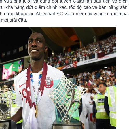
nh Vua phá lưới và cùng đội tuyển Qatar lần đầu tiên vô địch
u khả năng dứt điểm chính xác, tốc độ cao và bản năng săn
nh đang khoác áo Al-Duhail SC và là niềm hy vọng số một của
 mọi giải đấu.