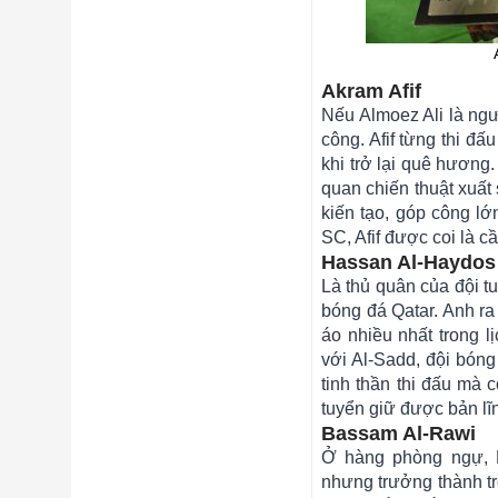
Akram Afif
Nếu Almoez Ali là ngườ
công. Afif từng thi đấ
khi trở lại quê hương
quan chiến thuật xuất
kiến tạo, góp công lớ
SC, Afif được coi là c
Hassan Al-Haydos
Là thủ quân của đội 
bóng đá Qatar. Anh ra
áo nhiều nhất trong l
với Al-Sadd, đội bóng
tinh thần thi đấu mà 
tuyển giữ được bản lĩ
Bassam Al-Rawi
Ở hàng phòng ngự, Ba
nhưng trưởng thành tr