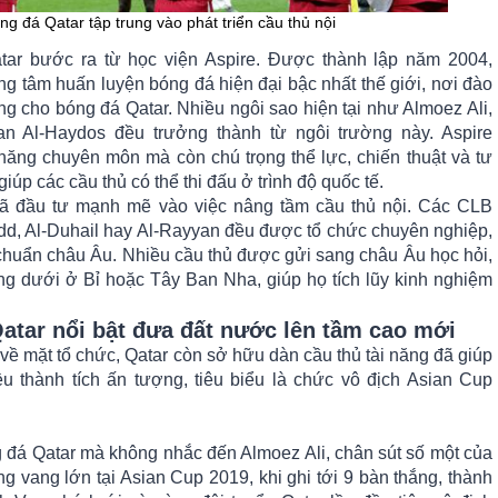
ng đá Qatar tập trung vào phát triển cầu thủ nội
tar bước ra từ học viện Aspire. Được thành lập năm 2004,
ng tâm huấn luyện bóng đá hiện đại bậc nhất thế giới, nơi đào
ăng cho bóng đá Qatar. Nhiều ngôi sao hiện tại như Almoez Ali,
an Al-Haydos đều trưởng thành từ ngôi trường này. Aspire
năng chuyên môn mà còn chú trọng thể lực, chiến thuật và tư
iúp các cầu thủ có thể thi đấu ở trình độ quốc tế.
đã đầu tư mạnh mẽ vào việc nâng tầm cầu thủ nội. Các CLB
dd, Al-Duhail hay Al-Rayyan đều được tổ chức chuyên nghiệp,
 chuẩn châu Âu. Nhiều cầu thủ được gửi sang châu Âu học hỏi,
hạng dưới ở Bỉ hoặc Tây Ban Nha, giúp họ tích lũy kinh nghiệm
atar nổi bật đưa đất nước lên tầm cao mới
về mặt tổ chức, Qatar còn sở hữu dàn cầu thủ tài năng đã giúp
ều thành tích ấn tượng, tiêu biểu là chức vô địch Asian Cup
 đá Qatar mà không nhắc đến Almoez Ali, chân sút số một của
ng vang lớn tại Asian Cup 2019, khi ghi tới 9 bàn thắng, thành