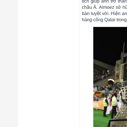
tích giúp anh trở thà
châu Á. Almoez sở hữ
bàn tuyệt vời. Hiện a
hàng công Qatar trong