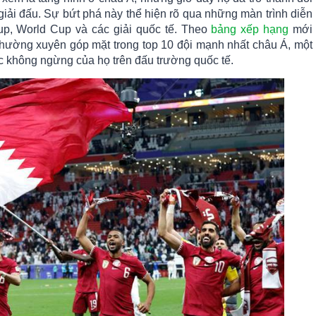
giải đấu. Sự bứt phá này thể hiện rõ qua những màn trình diễn
up, World Cup và các giải quốc tế. Theo
bảng xếp hạng
mới
thường xuyên góp mặt trong top 10 đội mạnh nhất châu Á, một
 không ngừng của họ trên đấu trường quốc tế.