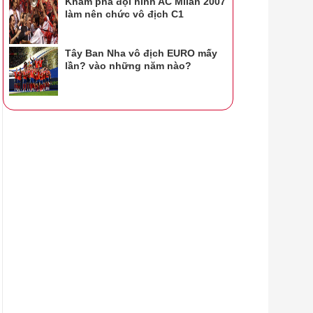
Khám phá đội hình AC Milan 2007
làm nên chức vô địch C1
Tây Ban Nha vô địch EURO mấy
lần? vào những năm nào?