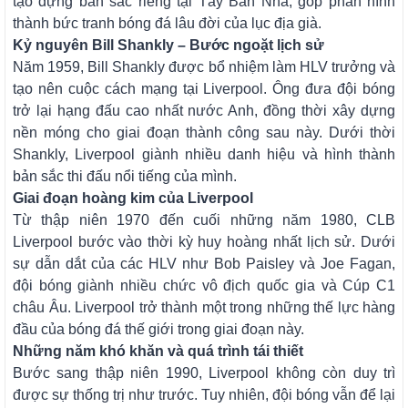
tạo dựng bản sắc riêng tại Tây Ban Nha, góp phần hình
thành bức tranh bóng đá lâu đời của lục địa già.
Kỷ nguyên Bill Shankly – Bước ngoặt lịch sử
Năm 1959, Bill Shankly được bổ nhiệm làm HLV trưởng và
tạo nên cuộc cách mạng tại Liverpool. Ông đưa đội bóng
trở lại hạng đấu cao nhất nước Anh, đồng thời xây dựng
nền móng cho giai đoạn thành công sau này. Dưới thời
Shankly, Liverpool giành nhiều danh hiệu và hình thành
bản sắc thi đấu nổi tiếng của mình.
Giai đoạn hoàng kim của Liverpool
Từ thập niên 1970 đến cuối những năm 1980, CLB
Liverpool bước vào thời kỳ huy hoàng nhất lịch sử. Dưới
sự dẫn dắt của các HLV như Bob Paisley và Joe Fagan,
đội bóng giành nhiều chức vô địch quốc gia và Cúp C1
châu Âu. Liverpool trở thành một trong những thế lực hàng
đầu của bóng đá thế giới trong giai đoạn này.
Những năm khó khăn và quá trình tái thiết
Bước sang thập niên 1990, Liverpool không còn duy trì
được sự thống trị như trước. Tuy nhiên, đội bóng vẫn để lại