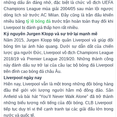
những dấu ấn đáng nhớ, đặc biệt là chức vô địch UEFA
Champions League mùa giải 2004/05 sau màn lội ngược
dòng lịch sử trước AC Milan. Đây cũng là trận đấu khiến
nhiều bảng
tỷ lệ bóng đá
trước trận hoàn toàn thay đổi khi
Liverpool bị đánh giá thấp hơn rất nhiều.
Kỷ nguyên Jurgen Klopp và sự trở lại mạnh mẽ
Năm 2015, Jurgen Klopp tiếp quản Liverpool và giúp đội
bóng tìm lại ánh hào quang. Dưới sự dẫn dắt của chiến
lược gia người Đức, Liverpool vô địch Champions League
2018/19 và Premier League 2019/20. Những thành công
này đánh dấu sự trở lại của câu lạc bộ bóng đá Liverpool
trên đỉnh cao bóng đá châu Âu.
Liverpool ngày nay
Hiện nay, Liverpool vẫn là một trong những đội bóng hàng
đầu thế giới với lượng người hâm mộ đông đảo. Sân
Anfield và bài hát “You’ll Never Walk Alone” đã trở thành
những biểu tượng nổi tiếng của đội bóng. CLB Liverpool
tiếp tục duy trì vị thế cạnh tranh tại các giải đấu lớn trong
nước và quốc tế.