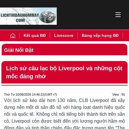
Kết quả BĐ
Livescore
Bảng xếp hạng BĐ
Giải Nổi Bật
Lịch sử câu lạc bộ Liverpool và những cột
mốc đáng nhớ
View : 91
Thứ Tư 10/06/2026 14:46:22
(GMT+7)
Với lịch sử kéo dài hơn 130 năm, CLB Liverpool đã xây
dựng nên một di sản đồ sộ với hàng loạt danh hiệu quốc
nội và quốc tế. Không chỉ nổi tiếng bởi thành tích trên sân
cỏ, Liverpool còn được biết đến với lượng người hâm mộ
đông đảo và tinh thần chiến đấu đặc trưng mang tên “The