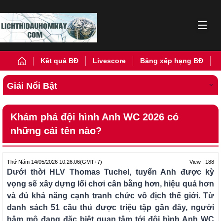
Kết quả BĐ
Livescore
Bảng xếp hạng BĐ
Giải Nổi Bật
Khám phá đội hình Anh WC 2026 có
những cái tên nào?
View : 188
Thứ Năm 14/05/2026 10:26:06
(GMT+7)
Dưới thời HLV Thomas Tuchel, tuyển Anh được kỳ
vọng sẽ xây dựng lối chơi cân bằng hơn, hiệu quả hơn
và đủ khả năng cạnh tranh chức vô địch thế giới. Từ
danh sách 51 cầu thủ được triệu tập gần đây, người
hâm mộ đang đặc biệt quan tâm tới đội hình Anh WC