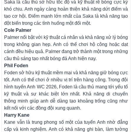
Saka là cầu thủ sở hữu tốc độ và kỹ thuật rê bóng cực kỳ
khó chịu. Anh ngày càng hoàn thiện khả năng dứt điểm và
tạo cơ hội. Điểm mạnh lớn nhất của Saka là khả năng tạo
đột biến trong các tình huống một đối một.
Cole Palmer
Palmer nổi bật với kỹ thuật cá nhân và khả năng xử lý bóng
trong không gian hẹp. Anh có thể chơi hộ công hoặc dạt
cánh đều hiệu quả. Palmer đang trở thành một trong những
cầu thủ sáng tạo nhất bóng đá Anh hiện nay.
Phil Foden
Foden sở hữu kỹ thuật mềm mại và khả năng giữ bóng cực
tốt. Anh có thể chơi ở nhiều vị trí trên hàng công. Trong đội
hình tuyển Anh WC 2026, Foden là cầu thủ mang tới yếu tố
kỹ thuật và sự khác biệt lớn nhất. Khả năng di chuyển
thông minh giúp anh dễ dàng tạo khoảng trống cũng như
kết nối với các đồng đội xung quanh.
Harry Kane
Kane vẫn là trung phong số một của tuyển Anh nhờ đẳng
cấp và kinh nghiệm. Anh có khả năng ghi bàn, làm tường