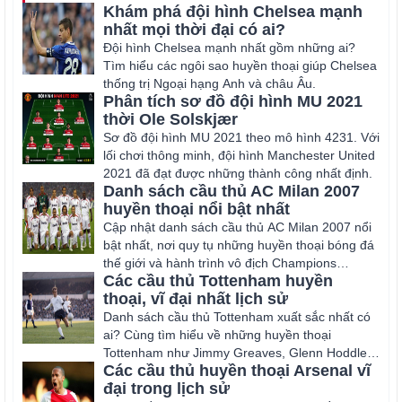
Khám phá đội hình Chelsea mạnh
nhất mọi thời đại có ai?
Đội hình Chelsea mạnh nhất gồm những ai?
Tìm hiểu các ngôi sao huyền thoại giúp Chelsea
thống trị Ngoại hạng Anh và châu Âu.
Phân tích sơ đồ đội hình MU 2021
thời Ole Solskjær
Sơ đồ đội hình MU 2021 theo mô hình 4231. Với
lối chơi thông minh, đội hình Manchester United
2021 đã đạt được những thành công nhất định.
Danh sách cầu thủ AC Milan 2007
huyền thoại nổi bật nhất
Cập nhật danh sách cầu thủ AC Milan 2007 nổi
bật nhất, nơi quy tụ những huyền thoại bóng đá
thế giới và hành trình vô địch Champions
Các cầu thủ Tottenham huyền
League.
thoại, vĩ đại nhất lịch sử
Danh sách cầu thủ Tottenham xuất sắc nhất có
ai? Cùng tìm hiểu về những huyền thoại
Tottenham như Jimmy Greaves, Glenn Hoddle,
Các cầu thủ huyền thoại Arsenal vĩ
Harry Kane.
đại trong lịch sử