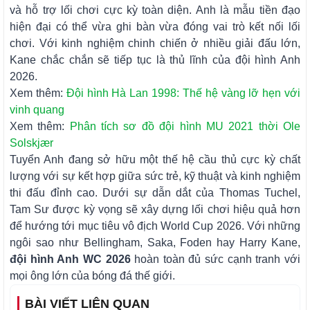
và hỗ trợ lối chơi cực kỳ toàn diện. Anh là mẫu tiền đạo
hiện đại có thể vừa ghi bàn vừa đóng vai trò kết nối lối
chơi. Với kinh nghiệm chinh chiến ở nhiều giải đấu lớn,
Kane chắc chắn sẽ tiếp tục là thủ lĩnh của đội hình Anh
2026.
Xem thêm:
Đội hình Hà Lan 1998: Thế hệ vàng lỡ hẹn với
vinh quang
Xem thêm:
Phân tích sơ đồ đội hình MU 2021 thời Ole
Solskjær
Tuyển Anh đang sở hữu một thế hệ cầu thủ cực kỳ chất
lượng với sự kết hợp giữa sức trẻ, kỹ thuật và kinh nghiệm
thi đấu đỉnh cao. Dưới sự dẫn dắt của Thomas Tuchel,
Tam Sư được kỳ vọng sẽ xây dựng lối chơi hiệu quả hơn
để hướng tới mục tiêu vô địch World Cup 2026. Với những
ngôi sao như Bellingham, Saka, Foden hay Harry Kane,
đội hình Anh WC 2026
hoàn toàn đủ sức cạnh tranh với
mọi ông lớn của bóng đá thế giới.
BÀI VIẾT LIÊN QUAN