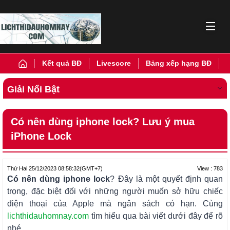
Kết quả BĐ
Livescore
Bảng xếp hạng BĐ
Giải Nổi Bật
Có nên dùng iphone lock? Lưu ý mua
iPhone Lock
View : 783
Thứ Hai 25/12/2023 08:58:32
(GMT+7)
Có nên dùng iphone lock
? Đây là một quyết định quan
trọng, đặc biệt đối với những người muốn sở hữu chiếc
điện thoại của Apple mà ngân sách có hạn. Cùng
lichthidauhomnay.com
tìm hiểu qua bài viết dưới đây để rõ
nhé.