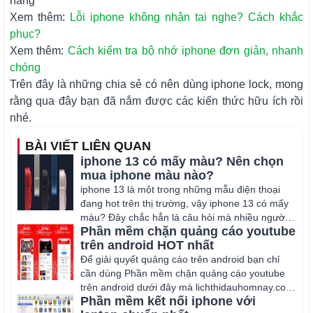
hãng
Xem thêm:
Lỗi iphone không nhận tai nghe? Cách khắc
phục?
Xem thêm:
Cách kiểm tra bộ nhớ iphone đơn giản, nhanh
chóng
Trên đây là những chia sẻ có nên dùng iphone lock, mong
rằng qua đây bạn đã nắm được các kiến thức hữu ích rồi
nhé.
BÀI VIẾT LIÊN QUAN
iphone 13 có mấy màu? Nên chọn
mua iphone màu nào?
iphone 13 là một trong những mẫu điện thoại
đang hot trên thị trường, vậy iphone 13 có mấy
màu? Đây chắc hẳn là câu hỏi mà nhiều người
Phần mềm chặn quảng cáo youtube
qtam
trên android HOT nhất
Để giải quyết quảng cáo trên android bạn chỉ
cần dùng Phần mềm chặn quảng cáo youtube
trên android dưới đây mà lichthidauhomnay.com
Phần mềm kết nối iphone với
chia sẻ