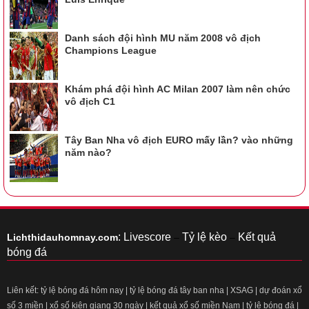
Danh sách đội hình MU năm 2008 vô địch
Champions League
Khám phá đội hình AC Milan 2007 làm nên chức
vô địch C1
Tây Ban Nha vô địch EURO mấy lần? vào những
năm nào?
:
Livescore
Tỷ lệ kèo
Kết quả
Lichthidauhomnay.com
–
–
bóng đá
Liên kết:
tỷ lệ bóng đá hôm nay
|
tỷ lệ bóng đá tây ban nha
|
XSAG
|
dự đoán xổ
số 3 miền
|
xổ số kiên giang 30 ngày
|
kết quả xổ số miền Nam
|
tỷ lệ bóng đá
|