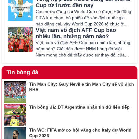
Cup từ trước đến nay
Các nước đăng cai World Cup sẽ được Hội đồng
FIFA lựa chọn, bỏ phiếu để xác định quốc gia
nào đăng cai, vậy World Cup 2026 tổ chức ở
Việt nam vô địch AFF Cup bao
đâu?
nhiêu lần, những năm nào?
Việt nam vô địch AFF Cup bao nhiêu lần, những
năm nào? Giải đấu được NHM bóng đá Việt
Nam mong chờ để thấy được sự thay đổi của
Việt Nam hiện nay.
Tin bóng đá
Tin Man City: Gary Neville tin Man City sẽ vô địch
NHA
Tin bóng đá: ĐT Argentina nhận tin dữ liên tiếp
Tin WC: FIFA mở cơ hội vàng cho Italy dự World
Cup 2026