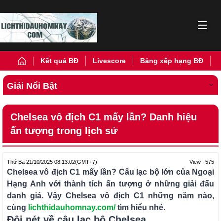
Kết quả BĐ
Livescore
Bảng xếp hạng BĐ
Giải Nổi Bật
Chelsea vô địch C1 mấy lần? Danh hiệu
ấn tượng trong lịch sử
View : 575
Thứ Ba 21/10/2025 08:13:02
(GMT+7)
Chelsea vô địch C1 mấy lần? Câu lạc bộ lớn của Ngoại
Hạng Anh với thành tích ấn tượng ở những giải đấu
danh giá. Vậy Chelsea vô địch C1 những năm nào,
cùng
lichthidauhomnay.com/
tìm hiểu nhé.
Đôi nét về câu lạc bộ Chelsea