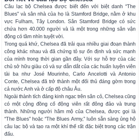
Câu lạc bộ Chelsea được biết đến với biệt danh “The
Blues” và sân nhà của họ là Stamford Bridge, nằm ở khu
vực Fulham, Tây London. Sân Stamford Bridge có sức
chứa hơn 40.000 người và là một trong những sân vận
động có tầm nhìn tuyệt vời.
Trong quá khứ, Chelsea đã trải qua nhiều giai đoạn thành
công khác nhau và đã chứng tỏ sự ổn định và sức mạnh
của mình trong thời gian gần đây. Với sự hỗ trợ của các
chủ sở hữu giàu có và sự dẫn dắt của các huấn luyện viên
tài ba như José Mourinho, Carlo Ancelotti và Antonio
Conte, Chelsea đã trở thành một đối thủ đáng gờm trong
cả nước Anh và ở cấp độ châu Âu.
Ngoài thành tích đáng kinh ngạc trên sân cỏ, Chelsea cũng
có một cộng đồng cổ động viên rất đông đảo và trung
thành. Những người hâm mộ của Chelsea, được gọi là
“The Blues” hoặc “The Blues Army,” luôn sẵn sàng ủng hộ
câu lạc bộ và tạo ra một khí thế rất đặc biệt trong các trận
đấu.