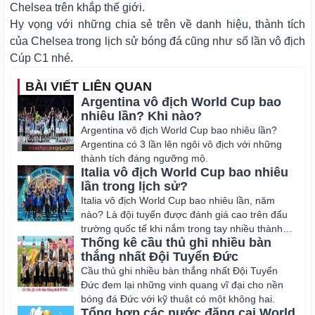
Chelsea trên khắp thế giới.
Hy vọng với những chia sẻ trên về danh hiệu, thành tích
của Chelsea trong lịch sử bóng đá cũng như số lần vô địch
Cúp C1 nhé.
BÀI VIẾT LIÊN QUAN
Argentina vô địch World Cup bao
nhiêu lần? Khi nào?
Argentina vô địch World Cup bao nhiêu lần?
Argentina có 3 lần lên ngôi vô địch với những
thành tích đáng ngưỡng mộ.
Italia vô địch World Cup bao nhiêu
lần trong lịch sử?
Italia vô địch World Cup bao nhiêu lần, năm
nào? Là đội tuyển được đánh giá cao trên đấu
trường quốc tế khi nắm trong tay nhiều thành
Thống kê cầu thủ ghi nhiều bàn
tích nhất.
thắng nhất Đội Tuyển Đức
Cầu thủ ghi nhiều bàn thắng nhất Đội Tuyển
Đức đem lại những vinh quang vĩ đại cho nền
bóng đá Đức với kỹ thuật có một không hai.
Tổng hợp các nước đăng cai World