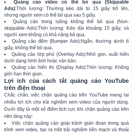
Quảng cáo video có thể bỏ qua (Skippable
Ads):
Thời lượng: Thường kéo dài từ 15 giây trở lên,
nhưng người xem có thể bỏ qua sau 5 giây.
Quảng cáo trong luồng không thể bỏ qua (Non-
skippable Ads):Thời lượng: Kéo dài khoảng 15 giây, và
người xem không có khả năng bỏ qua.
Quảng cáo đệm (Bumper Ads):Ngắn, thường dưới 6
giây, không thể bỏ qua.
Quảng cáo lớp phủ (Overlay Ads):Nhỏ gọn, xuất hiện
dưới dạng hình ảnh hoặc văn bản.
Quảng cáo hiển thị (Display Ads):Thời lượng: Không
giới hạn thời gian.
Lợi ích của cách tắt quảng cáo YouTube
trên điện thoại
Chắc chắn, việc chặn quảng cáo trên YouTube mang lại
nhiều lợi ích cho trải nghiệm xem video của người dùng.
Dưới đây là một số điểm tích cực khi chặn quảng cáo trên
nền tảng này:
Việc chặn quảng cáo giúp tránh gián đoạn trong quá
trình xem video, tạo ra một trải nghiệm liền mạch và thoải