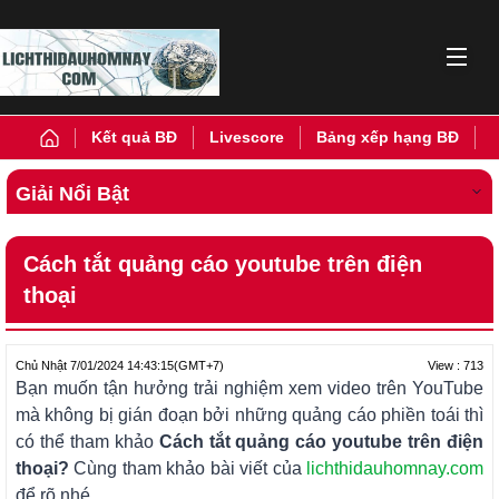
Kết quả BĐ
Livescore
Bảng xếp hạng BĐ
Giải Nổi Bật
Cách tắt quảng cáo youtube trên điện
thoại
View : 713
Chủ Nhật 7/01/2024 14:43:15
(GMT+7)
Bạn muốn tận hưởng trải nghiệm xem video trên YouTube
mà không bị gián đoạn bởi những quảng cáo phiền toái thì
có thể tham khảo
Cách tắt quảng cáo youtube trên điện
thoại?
Cùng tham khảo bài viết của
lichthidauhomnay.com
để rõ nhé.