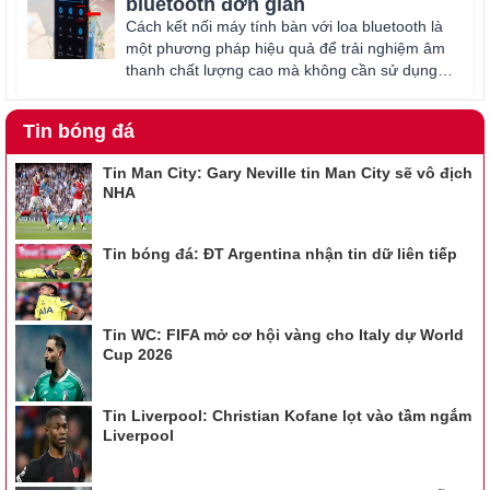
bluetooth đơn giản
Cách kết nối máy tính bàn với loa bluetooth là
một phương pháp hiệu quả để trải nghiệm âm
thanh chất lượng cao mà không cần sử dụng
dây cáp
Tin bóng đá
Tin Man City: Gary Neville tin Man City sẽ vô địch
NHA
Tin bóng đá: ĐT Argentina nhận tin dữ liên tiếp
Tin WC: FIFA mở cơ hội vàng cho Italy dự World
Cup 2026
Tin Liverpool: Christian Kofane lọt vào tầm ngắm
Liverpool